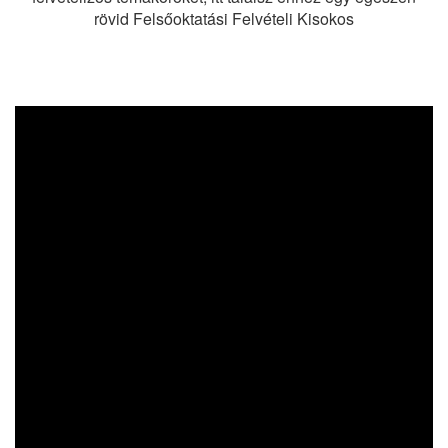
rövid Felsőoktatási Felvételi Kisokos