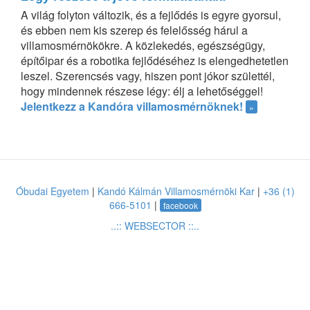
A világ folyton változik, és a fejlődés is egyre gyorsul,
és ebben nem kis szerep és felelősség hárul a
villamosmérnökökre. A közlekedés, egészségügy,
építőipar és a robotika fejlődéséhez is elengedhetetlen
leszel. Szerencsés vagy, hiszen pont jókor születtél,
hogy mindennek részese légy: élj a lehetőséggel!
Jelentkezz a Kandóra villamosmérnöknek!
»
Óbudai Egyetem
|
Kandó Kálmán Villamosmérnöki Kar
|
+36 (1)
666-5101
|
facebook
..:: WEBSECTOR ::..