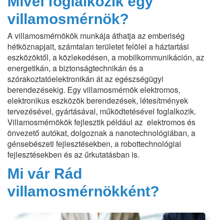
Mivel foglalkozik egy
villamosmérnök?
A villamosmérnökök munkája áthatja az emberiség
hétköznapjait, számtalan területet felölel a háztartási
eszközöktől, a közlekedésen, a mobilkommunikáción, az
energetikán, a biztonságtechnikán és a
szórakoztatóelektronikán át az egészségügyi
berendezésekig. Egy villamosmérnök elektromos,
elektronikus eszközök berendezések, létesítmények
tervezésével, gyártásával, működtetésével foglalkozik.
Villamosmérnökök fejlesztik például az elektromos és
önvezető autókat, dolgoznak a nanotechnológiában, a
génsebészeti fejlesztésekben, a robottechnológiai
fejlesztésekben és az űrkutatásban is.
Mi vár Rád
villamosmérnökként?