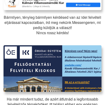
Bármilyen, tényleg bármilyen kérdésed van az idei felvételi
eljárással kapcsolatban, írd meg nekünk Messengeren, mi
pedig küldjük a választ!
Nincs rossz kérdés!
Ha már mindent tudsz, de azért átfutnád a legfontosabb
felvételizős témaköröket, itt találsz ehhez egy egészen