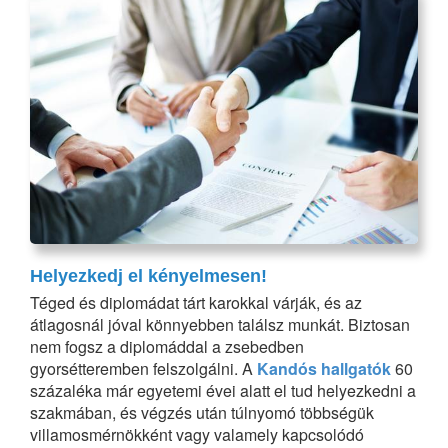
Helyezkedj el kényelmesen!
Téged és diplomádat tárt karokkal várják, és az
átlagosnál jóval könnyebben találsz munkát. Biztosan
nem fogsz a diplomáddal a zsebedben
gyorsétteremben felszolgálni. A
Kandós hallgatók
60
százaléka már egyetemi évei alatt el tud helyezkedni a
szakmában, és végzés után túlnyomó többségük
villamosmérnökként vagy valamely kapcsolódó