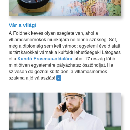
Vár a világ!
A Földnek kevés olyan szeglete van, ahol a
villamosmérnökök munkájára ne lenne szükség. Sőt,
még a diplomáig sem kell várnod: egyetemi éveid alatt
is tárt karokkal várnak a külföldi lehetőségek! Látogass
el a
Kandó Erasmus-oldalára
, ahol 17 ország több
mint ötven egyetemére pályázhatsz ösztöndíjat. Ha
szívesen dolgoznál külföldön, a villamosmérnök
szakma a jó választás!
»