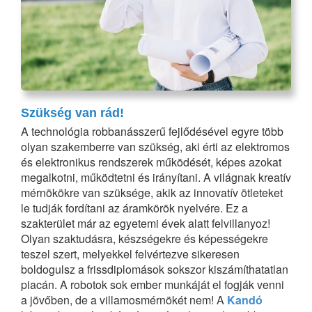
Szükség van rád!
A technológia robbanásszerű fejlődésével egyre több
olyan szakemberre van szükség, aki érti az elektromos
és elektronikus rendszerek működését, képes azokat
megalkotni, működtetni és irányítani. A világnak kreatív
mérnökökre van szüksége, akik az innovatív ötleteket
le tudják fordítani az áramkörök nyelvére. Ez a
szakterület már az egyetemi évek alatt felvillanyoz!
Olyan szaktudásra, készségekre és képességekre
teszel szert, melyekkel felvértezve sikeresen
boldogulsz a frissdiplomások sokszor kiszámíthatatlan
piacán. A robotok sok ember munkáját el fogják venni
a jövőben, de a villamosmérnökét nem! A
Kandó