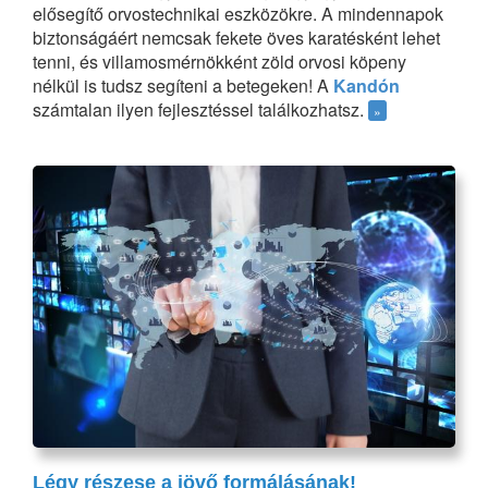
elősegítő orvostechnikai eszközökre. A mindennapok
biztonságáért nemcsak fekete öves karatésként lehet
tenni, és villamosmérnökként zöld orvosi köpeny
nélkül is tudsz segíteni a betegeken! A
Kandón
számtalan ilyen fejlesztéssel találkozhatsz.
»
Légy részese a jövő formálásának!